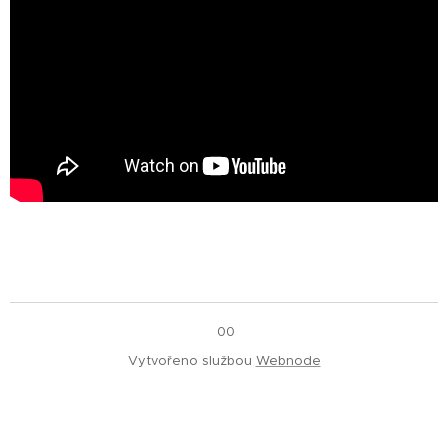
00
Vytvořeno službou
Webnode
Vytvořte si webové stránky zdarma!