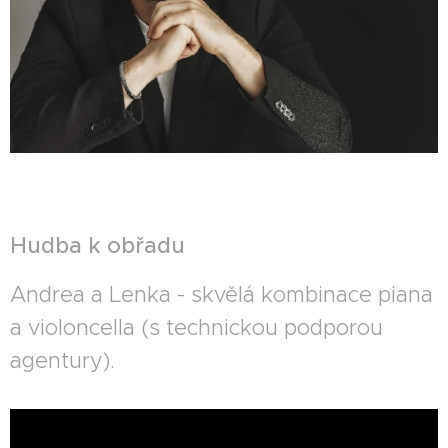
Hudba k obřadu
Andrea a Lenka - skvělá kombinace piana
a violoncella (s technickou podporou
agentury).