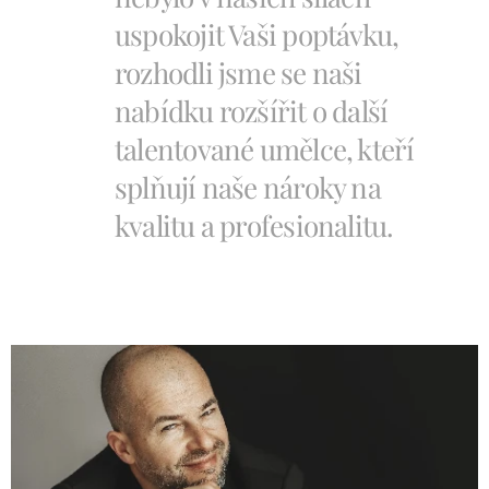
uspokojit Vaši poptávku,
rozhodli jsme se naši
nabídku rozšířit o další
talentované umělce, kteří
splňují naše nároky na
kvalitu a profesionalitu.