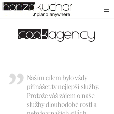
Naším cílem bylo vždy
přinášet ty nejlepší služby.
Protože váš zájem o naše
služby dlouhodobě rostl a
nebylo v našich silách